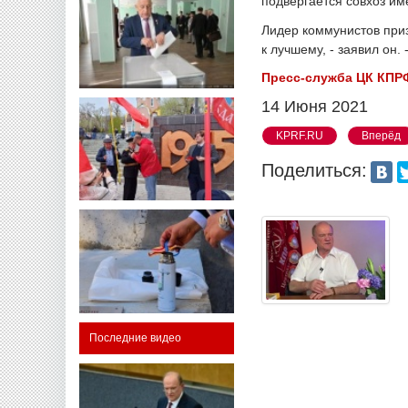
подвергается совхоз им
Лидер коммунистов при
к лучшему, - заявил он.
Пресс-служба ЦК КПРФ
14 Июня 2021
KPRF.RU
Вперёд
Поделиться:
Последние видео