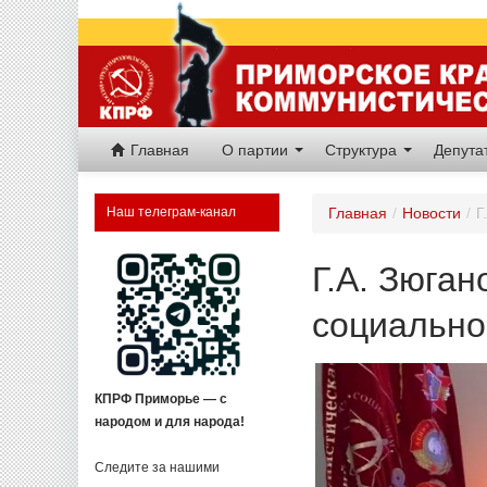
Главная
О партии
Структура
Депут
Наш телеграм-канал
Главная
/
Новости
/
Г
Г.А. Зюга
социально
КПРФ Приморье — с
народом и для народа!
Следите за нашими