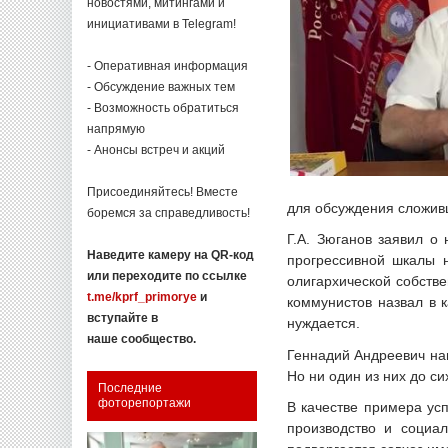
новостями, митингами и
инициативами в Telegram!
- Оперативная информация
- Обсуждение важных тем
- Возможность обратиться
напрямую
- Анонсы встреч и акций
Присоединяйтесь! Вместе
для обсуждения сложив
боремся за справедливость!
Г.А. Зюганов заявил о
Наведите камеру на QR-код
прогрессивной шкалы 
или переходите по ссылке
олигархической собстве
t.me/kprf_primorye
и
коммунистов назвал в 
вступайте в
нуждается.
наше сообщество.
Геннадий Андреевич на
Но ни один из них до си
Последние
фоторепортажи
В качестве примера ус
производство и социа