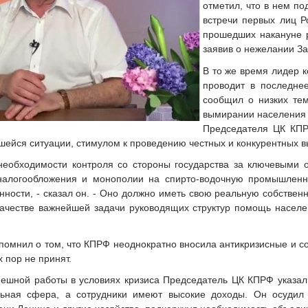
отметил, что в нем по
встречи первых лиц 
прошедших накануне р
заявив о нежелании З
В то же время лидер к
проводит в последнее
сообщил о низких тем
вымирании населения 
Председателя ЦК КПР
шейся ситуации, стимулом к проведению честных и конкурентных 
 необходимости контроля со стороны государства за ключевыми
налогообложения и монополии на спирто-водочную промышленно
нности, - сказал он. - Оно должно иметь свою реальную собственн
качестве важнейшей задачи руководящих структур помощь населе
помнил о том, что КПРФ неоднократно вносила антикризисные и с
х пор не принят.
пешной работы в условиях кризиса Председатель ЦК КПРФ указал
льная сфера, а сотрудники имеют высокие доходы. Он осудил 