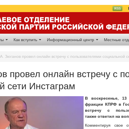
Вл
RSS
аты
Как вступить
Информационный центр
Местные от
.А. Зюганов провел онлайн встречу с пользователями социальной с
нов провел онлайн встречу с 
й сети Инстаграм
В воскресенье, 13
фракции КПРФ в Гос
встречу с польз
также ответил на во
Комментируя свое о