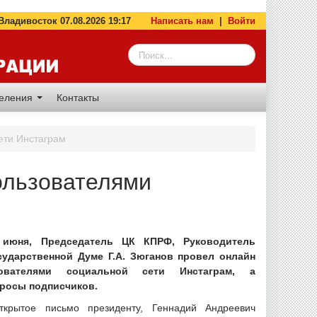
адивосток 07.08.2026 19:17
Написать нам
|
Войти
деления
Контакты
ети Инстаграм
пользователями
 июня, Председатель ЦК КПРФ, Руководитель
ударственной Думе Г.А. Зюганов провел онлайн
ователями социальной сети Инстаграм, а
просы подписчиков.
ткрытое письмо президенту, Геннадий Андреевич