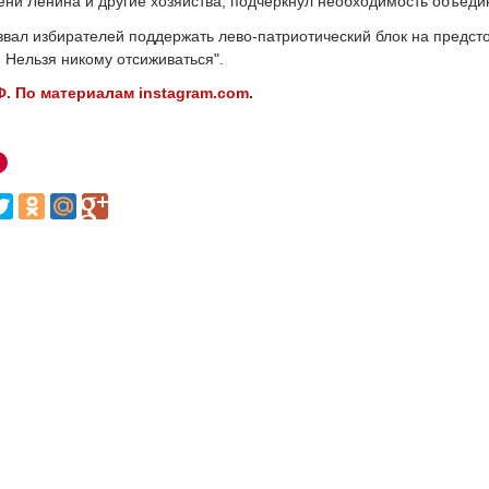
ени Ленина и другие хозяйства, подчеркнул необходимость объедин
звал избирателей поддержать лево-патриотический блок на предс
 - Нельзя никому отсиживаться".
. По материалам instagram.com
.