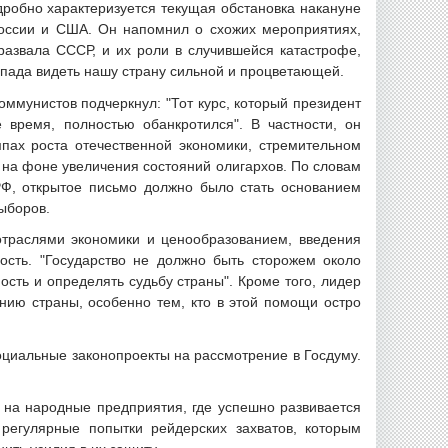
дробно характеризуется текущая обстановка накануне
России и США. Он напомнил о схожих мероприятиях,
азвала СССР, и их роли в случившейся катастрофе,
апада видеть нашу страну сильной и процветающей.
оммунистов подчеркнул: "Тот курс, который президент
 время, полностью обанкротился". В частности, он
пах роста отечественной экономики, стремительном
на фоне увеличения состояний олигархов. По словам
Ф, открытое письмо должно было стать основанием
выборов.
 отраслями экономики и ценообразованием, введения
сть. "Государство не должно быть сторожем около
ость и определять судьбу страны". Кроме того, лидер
нию страны, особенно тем, кто в этой помощи остро
оциальные законопроекты на рассмотрение в Госдуму.
 на народные предприятия, где успешно развивается
регулярные попытки рейдерских захватов, которым