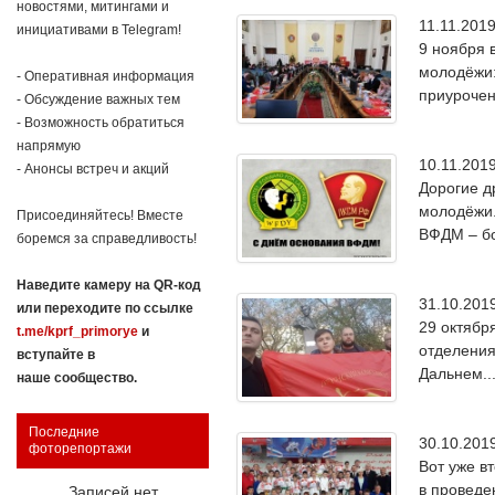
новостями, митингами и
11.11.20
инициативами в Telegram!
9 ноября 
молодёжи:
- Оперативная информация
приурочен
- Обсуждение важных тем
- Возможность обратиться
напрямую
10.11.20
- Анонсы встреч и акций
Дорогие д
молодёжи.
Присоединяйтесь! Вместе
ВФДМ – бо
боремся за справедливость!
Наведите камеру на QR-код
31.10.20
или переходите по ссылке
29 октябр
t.me/kprf_primorye
и
отделения
вступайте в
Дальнем..
наше сообщество.
Последние
30.10.20
фоторепортажи
Вот уже в
в проведе
Записей нет