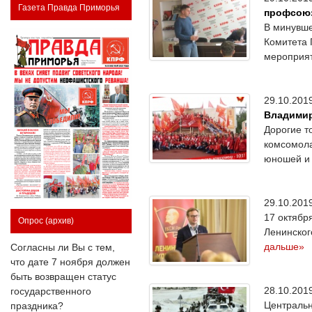
Газета Правда Приморья
профсоюз
В минувше
Комитета 
мероприят
29.10.20
Владимир
Дорогие т
комсомола
юношей и 
29.10.20
17 октябр
Опрос
(архив)
Ленинског
дальше»
Согласны ли Вы с тем,
что дате 7 ноября должен
быть возвращен статус
28.10.20
государственного
Центральн
праздника?