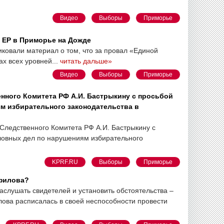
Видео
Выборы
Приморье
с ЕР в Приморье на Дожде
иковали материал о том, что за провал «Единой
х всех уровней...
читать дальше»
Видео
Выборы
Приморье
енного Комитета РФ А.И. Бастрыкину с просьбой
ям избирательного законодательства в
Следственного Комитета РФ А.И. Бастрыкину с
оловных дел по нарушениям избирательного
KPRF.RU
Выборы
Приморье
мфилова?
заслушать свидетелей и установить обстоятельства –
ова расписалась в своей неспособности провести