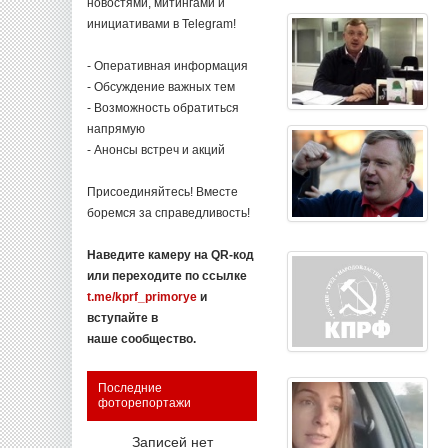
новостями, митингами и
инициативами в Telegram!
- Оперативная информация
- Обсуждение важных тем
- Возможность обратиться
напрямую
- Анонсы встреч и акций
Присоединяйтесь! Вместе
боремся за справедливость!
Наведите камеру на QR-код
или переходите по ссылке
t.me/kprf_primorye
и
вступайте в
наше сообщество.
Последние
фоторепортажи
Записей нет