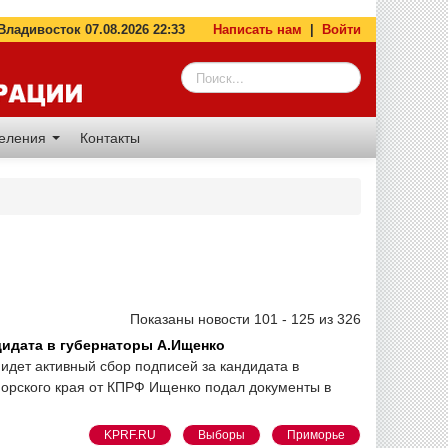
адивосток 07.08.2026 22:33
Написать нам
|
Войти
деления
Контакты
Показаны новости 101 - 125 из 326
дидата в губернаторы А.Ищенко
идет активный сбор подписей за кандидата в
орского края от КПРФ Ищенко подал документы в
KPRF.RU
Выборы
Приморье