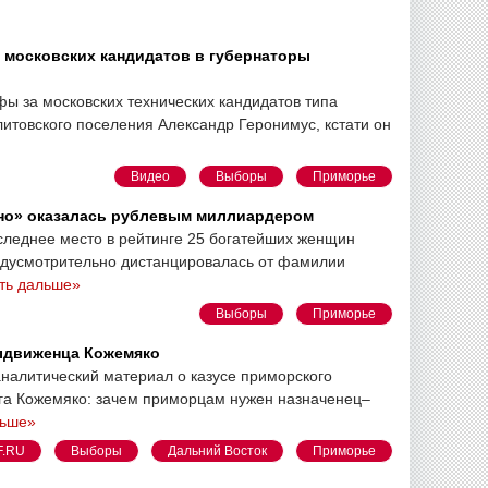
московских кандидатов в губернаторы
афы за московских технических кандидатов типа
литовского поселения Александр Геронимус, кстати он
Видео
Выборы
Приморье
но» оказалась рублевым миллиардером
леднее место в рейтинге 25 богатейших женщин
едусмотрительно дистанцировалась от фамилии
ть дальше»
Выборы
Приморье
ыдвиженца Кожемяко
налитический материал о казусе приморского
ега Кожемяко: зачем приморцам нужен назначенец–
льше»
F.RU
Выборы
Дальний Восток
Приморье