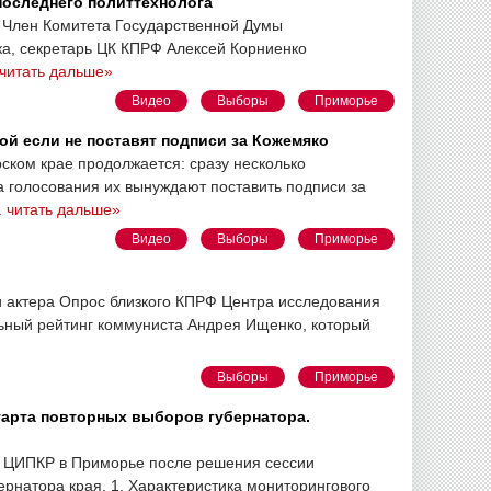
последнего политтехнолога
 Член Комитета Государственной Думы
ка, секретарь ЦК КПРФ Алексей Корниенко
читать дальше»
Видео
Выборы
Приморье
й если не поставят подписи за Кожемяко
ком крае продолжается: сразу несколько
а голосования их вынуждают поставить подписи за
.
читать дальше»
Видео
Выборы
Приморье
 и актера Опрос близкого КПРФ Центра исследования
льный рейтинг коммуниста Андрея Ищенко, который
Выборы
Приморье
тарта повторных выборов губернатора.
о ЦИПКР в Приморье после решения сессии
рнатора края. 1. Характеристика мониторингового