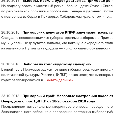
26.10.2018
Выборы: Кремль будет драться за Приморье до 
На подмогу власти в мятежный регион брошен даже Стивен Сигал
по региональной политике и проблемам Севера и Дальнего Восто
о повторных выборах в Приморье, Хабаровском крае, о том, что...
26.10.2018
Приморских депутатов КПРФ запугивают расправо
Скандал с несостоявшимися губернаторскими выборами в Приморс
муниципальных депутатов заявили, что накануне очередного этап
назначенного Путиным кандидата — исполняющего обязанности..
26.10.2018
Выборы по голливудскому сценарию
Второй тур в Приморье зависит от врио губернатора, коммуниста
политической культуры России (ЦИПКР) показывает, что электора
будет баллотироваться в...
читать дальше»
23.10.2018
Приморский край: Массовые настроения после с
Очередной опрос ЦИПКР от 18-20 октября 2018 года
Представляем материалы мониторингового опроса, проведенног
Законодательного собрания о проведении повторных выборов губе