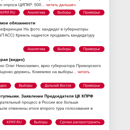
о опроса ЦИПКР: 500...
читать дальше»
KPRF.RU
Аналитика
Выборы
Приморье
 мои обязанности
референции На фото: кандидат в губернаторы
/ТАСС) Кремль надеется продавить кандидатуру
Аналитика
Выборы
Приморье
рая (видео)
яко Олег Николаевич, врио губернатора Приморского
 Ищенко держись, Кожемяко на выборы...
читать
идео
Выборы
Дальний Восток
Приморье
ступными. Заявление Председателя ЦК КПРФ
рательный процесс в России все больше
ли отменены итоги второго тура голосования в
KPRF.RU
Выборы
Срочно распространить