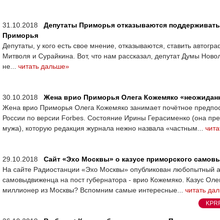
31.10.2018
Депутаты Приморья отказываются поддерживать 
Приморья
Депутаты, у кого есть свое мнение, отказываются, ставить автогр
Митволя и Сурайкина. Вот, что нам рассказал, депутат Думы Ново
не...
читать дальше»
30.10.2018
Жена врио Приморья Олега Кожемяко «неожидан
Жена врио Приморья Олега Кожемяко занимает почётное предпос
России по версии Forbes. Состояние Ирины Герасименко (она пр
мужа), которую редакция журнала нежно назвала «частным...
чита
29.10.2018
Сайт «Эхо Москвы» о казусе приморского самов
На сайте Радиостанции «Эхо Москвы» опубликован любопытный а
самовыдвиженца на пост губернатора - врио Кожемяко. Казус Ол
миллионер из Москвы? Вспомним самые интересные...
читать да
KPR