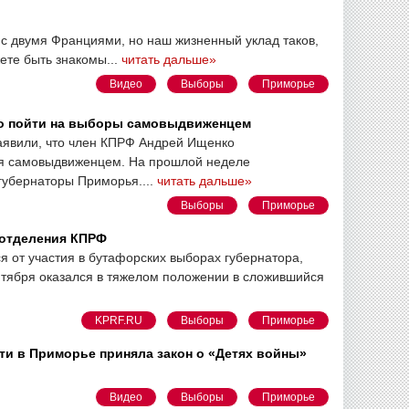
с двумя Франциями, но наш жизненный уклад таков,
ете быть знакомы...
читать дальше»
Видео
Выборы
Приморье
о пойти на выборы самовыдвиженцем
явили, что член КПРФ Андрей Ищенко
ья самовыдвиженцем. На прошлой неделе
губернаторы Приморья....
читать дальше»
Выборы
Приморье
 отделения КПРФ
 от участия в бутафорских выборах губернатора,
нтября оказался в тяжелом положении в сложившийся
KPRF.RU
Выборы
Приморье
ти в Приморье приняла закон о «Детях войны»
Видео
Выборы
Приморье