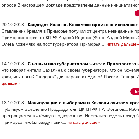
опроса В настоящем докладе представлены данные инициативног
20.10.2018
Кандидат Ищенко: Кожемяко временно исполняет
Ставленник Кремля в Приморье получил от центра невиданные п
Приморского края от КПРФ Андрей Ищенко (Фото: Андрей Мирный
Олега Кожемяко на пост губернатора Приморья....
читать дальше»
14.10.2018
С новым вас губернатором жители Приморского к
Что говорят жители Сахалина о своём губернаторе. Кто он Кожем
края, или новый "подарок" для народа от Единой России. Теперь
дальше»
В
13.10.2018
Манипуляции с выборами в Хакасии считаем пре
Публикуем Заявление Председателя ЦК КПРФ Г.А. Зюганова. Изби
превращается в «тёмную подворотню». Несколько недель назад бы
Приморье, якобы ввиду неких...
читать дальше»