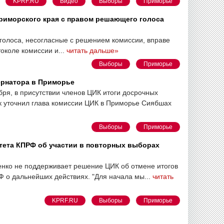
KPRF.RU
Видео
Выборы
Приморье
риморского края с правом решающего голоса
 голоса, несогласные с решением комиссии, вправе
околе комиссии и...
читать дальше»
Выборы
Приморье
ернатора в Приморье
бря, в присутствии членов ЦИК итоги досрочных
к уточнил глава комиссии ЦИК в Приморье Сиябшах
Выборы
Приморье
тета КПРФ об участии в повторных выборах
нко не поддерживает решение ЦИК об отмене итогов
Ф о дальнейших действиях. "Для начала мы...
читать
KPRF.RU
Выборы
Приморье