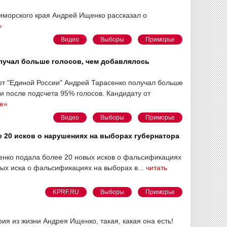
иморского края Андрей Ищенко рассказал о
»
Видео
Выборы
Приморье
лучал больше голосов, чем добавлялось
от "Единой России" Андрей Тарасенко получал больше
и после подсчета 95% голосов. Кандидату от
е»
Видео
Выборы
Приморье
 20 исков о нарушениях на выборах губернатора
нко подала более 20 новых исков о фальсификациях
ных иска о фальсификациях на выборах в...
читать
KPRF.RU
Выборы
Приморье
ия из жизни Андрея Ищенко, такая, какая она есть!