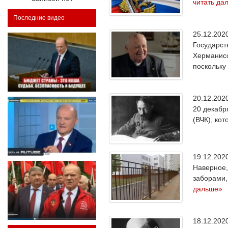
читать да
Последние видео
25.12.20
Государст
Херманисо
поскольку
20.12.20
20 декабр
(ВЧК), ко
19.12.20
Наверное,
заборами,
дальше»
18.12.20