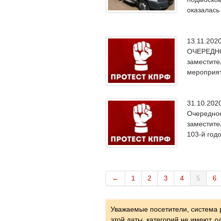
оказалась
13.11.20
ОЧЕРЕДНО
заместите
мероприят
31.10.20
Очередное
заместите
103-й год
←
1
2
3
4
5
6
Уважаемые посетители, система 
этой даты, категорий не имеют, 