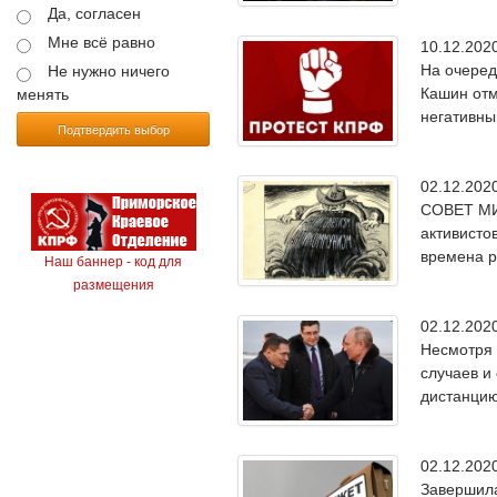
Да, согласен
Мне всё равно
10.12.20
На очеред
Не нужно ничего
Кашин отм
менять
негативны
Подтвердить выбор
02.12.20
СОВЕТ МИ
активисто
времена р
Наш баннер - код для
размещения
02.12.20
Несмотря 
случаев и
дистанцию
02.12.20
Завершила