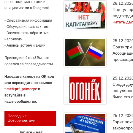
новостями, митингами и
26.12.20
инициативами в Telegram!
Под гул п
подтверди
- Оперативная информация
читать да
- Обсуждение важных тем
- Возможность обратиться
напрямую
25.12.20
- Анонсы встреч и акций
Сразу три
Ассоциаци
Присоединяйтесь! Вместе
просвещен
боремся за справедливость!
Наведите камеру на QR-код
25.12.20
или переходите по ссылке
Среди дру
t.me/kprf_primorye
и
популярны
вступайте в
была его 
наше сообщество.
25.12.20
Последние
фоторепортажи
Горит поч
законопро
Записей нет