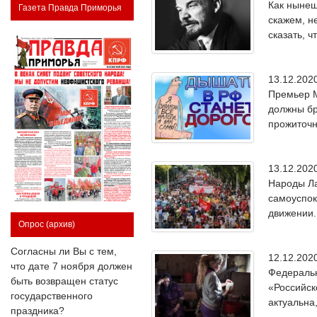
Как нынеш
Газета Правда Приморья
скажем, н
сказать, 
13.12.20
Премьер М
должны бр
прожиточн
13.12.20
Народы Ла
самоуспок
движении.
Опрос
(архив)
Согласны ли Вы с тем,
12.12.20
что дате 7 ноября должен
Федеральн
быть возвращен статус
«Российск
государственного
актуальна,
праздника?