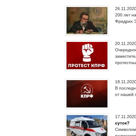
26.11.20
200 лет н
Фридрих Э
20.11.20
Очередное
заместите
протестны
18.11.20
В последн
от нашей 
17.11.20
суток?
Символом 
подмосков