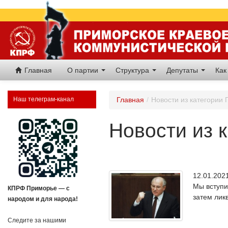
Главная
О партии
Структура
Депутаты
Как
Наш телеграм-канал
Главная
/
Новости из категории 
Новости из 
12.01.20
Мы вступи
КПРФ Приморье — с
затем лик
народом и для народа!
Следите за нашими