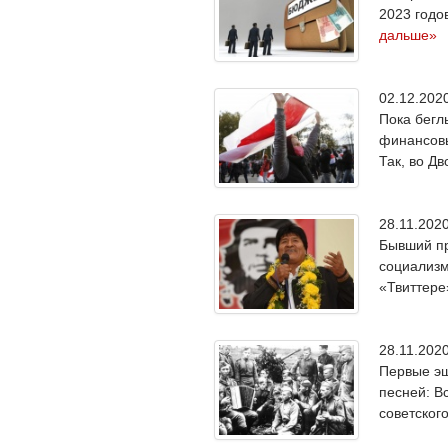
2023 годо
дальше»
02.12.20
Пока бегл
финансовы
Так, во Д
28.11.20
Бывший пр
социализм
«Твиттере»
28.11.20
Первые эш
песней: В
советског