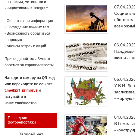
новостями, митингами и
07.04.20
инициативами в Telegram!
Социальны
обстоятел
- Оперативная информация
возможный
- Обсуждение важных тем
- Возможность обратиться
напрямую
06.04.20
- Анонсы встреч и акций
Пандемия 
жизни люд
Присоединяйтесь! Вместе
боремся за справедливость!
Наведите камеру на QR-код
06.04.20
или переходите по ссылке
У В.И. Ле
t.me/kprf_primorye
и
заслужива
вступайте в
«мирную» 
наше сообщество.
04.04.20
Последние
фоторепортажи
В Гомельс
«конструи
Записей нет