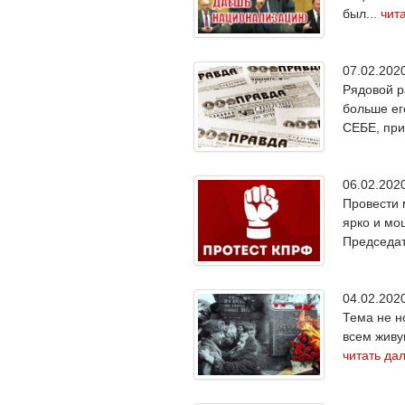
был...
чит
07.02.20
Рядовой р
больше ег
СЕБЕ, при
06.02.20
Провести 
ярко и мо
Председат
04.02.20
Тема не н
всем живу
читать да