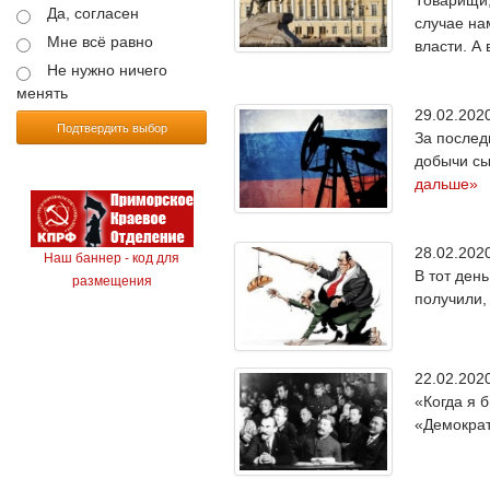
Да, согласен
случае на
Мне всё равно
власти. А 
Не нужно ничего
менять
29.02.20
Подтвердить выбор
За послед
добычи сы
дальше»
28.02.20
Наш баннер - код для
В тот ден
размещения
получили,
22.02.20
«Когда я 
«Демократ