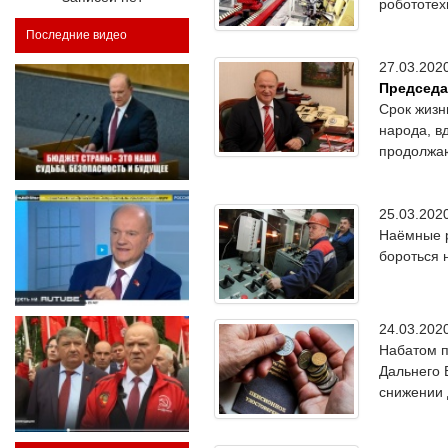
робототех
Последние видео
27.03.20
Председа
Срок жизн
народа, в
продолжаю
25.03.20
Наёмные р
бороться 
24.03.20
Набатом п
Дальнего 
снижении 