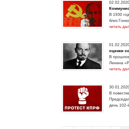
02.02.20
Коммунис
В 1930 го
близ Гонк
читать да
01.02.20
оценки с
В прошлом
Ленина «Р
читать да
30.01.20
В повестк
Председат
день 102-