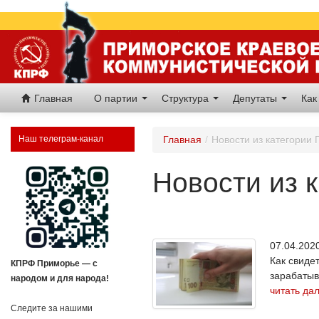
Главная
О партии
Структура
Депутаты
Как
Наш телеграм-канал
Главная
/
Новости из категории 
Новости из 
07.04.20
Как свиде
КПРФ Приморье — с
зарабатыв
народом и для народа!
читать да
Следите за нашими