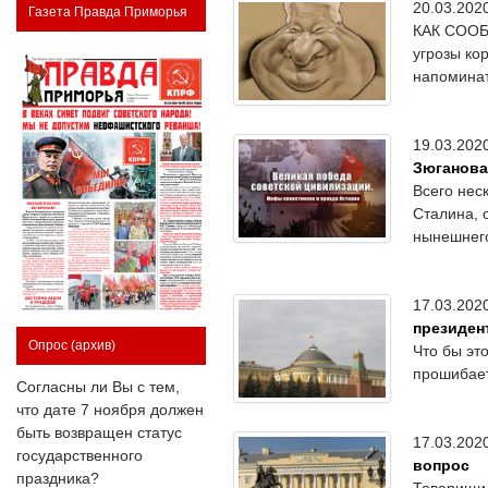
20.03.20
Газета Правда Приморья
КАК СООБЩ
угрозы ко
напоминат
19.03.20
Зюганова
Всего нес
Сталина, 
нынешнего
17.03.20
президен
Опрос
(архив)
Что бы эт
прошибает
Согласны ли Вы с тем,
что дате 7 ноября должен
быть возвращен статус
17.03.20
государственного
вопрос
праздника?
Товарищи,