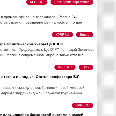
KPRF.RU
Совещание партактива
л в прямом эфире на телеканале «Россия 24».
стов отметил повышение цен на нефть, что дает
KPRF.RU
Видео
нтра Политической Учебы ЦК КПРФ
 встретился Председатель ЦК КПРФ Геннадий Зюганов.
и России в современном мире, а также ответил...
KPRF.RU
ЦПУ
, итоги и выводы». Статья профессора В.Я.
 пришел к выводу о неизбежности новой мировой
ий маршал Фердинанд Фош, пожалуй крупнейший
KPRF.RU
нт» сложившейся банковской системе в нашей