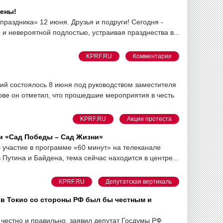
мены!
раздника» 12 июня. Друзья и подруги! Сегодня -
 и невероятной подлостью, устраивая празднества в...
KPRF.RU
Комментарии
й состоялось 8 июня под руководством заместителя
ве он отметил, что прошедшие мероприятия в честь
KPRF.RU
Акции протеста
и «Сад Победы – Сад Жизни»
участие в программе «60 минут» на телеканале
Путина и Байдена, тема сейчас находится в центре...
KPRF.RU
Депутатская вертикаль
 в Токио со стороны РФ был бы честным и
честно и правильно, заявил депутат Госдумы РФ