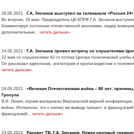
26.05.2021
Г.А. Зюганов выступил на телеканале «Россия 24»
Во вторник, 25 мая, Председатель ЦК КПРФ Г.А. Зюганов выступи
Комментируя состояние отечественной экономики, лидер коммуни
дополнительные...
читать дальше»
24.05.2021
Г.А. Зюганов провел встречу со слушателями Це
22 мая со слушателями 42-го потока Центра политической учебы
Он рассказал идеологам, агитаторам и пропагандистам о положени
читать дальше»
24.05.2021
«Великая Отечественная война – 80 лет: причины
Гросула
В.И. Ленин, изучив материалы Версальской мирной конференции,
войны. Интересно, что к такому же выводу пришел и французск
французский...
читать дальше»
23.05.2021
Рассвет ТВ. Г.А. Зюганов. Нужен срочный «ремо