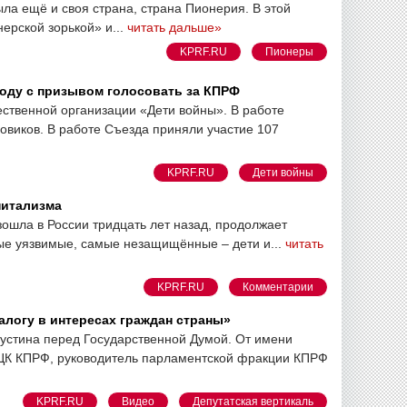
ыла ещё и своя страна, страна Пионерия. В этой
ерской зорькой» и...
читать дальше»
KPRF.RU
Пионеры
роду с призывом голосовать за КПРФ
ественной организации «Дети войны». В работе
овиков. В работе Съезда приняли участие 107
KPRF.RU
Дети войны
питализма
зошла в России тридцать лет назад, продолжает
мые уязвимые, самые незащищённые – дети и...
читать
KPRF.RU
Комментарии
алогу в интересах граждан страны»
шустина перед Государственной Думой. От имени
ЦК КПРФ, руководитель парламентской фракции КПРФ
KPRF.RU
Видео
Депутатская вертикаль