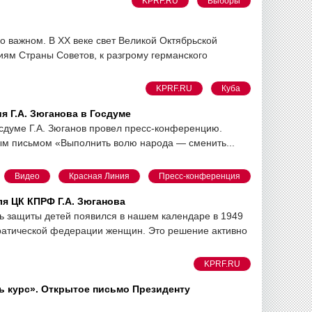
KPRF.RU
Выборы
о важном. В ХХ веке свет Великой Октябрьской
ям Страны Советов, к разгрому германского
KPRF.RU
Куба
я Г.А. Зюганова в Госдуме
сдуме Г.А. Зюганов провел пресс-конференцию.
ым письмом «Выполнить волю народа — сменить...
Видео
Красная Линия
Пресс-конференция
я ЦК КПРФ Г.А. Зюганова
нь защиты детей появился в нашем календаре в 1949
ратической федерации женщин. Это решение активно
KPRF.RU
ь курс». Открытое письмо Президенту