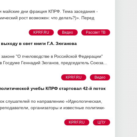
и майские дни фракция КПРФ. Тема заседания -
мический рост возможен: что делать?)». Перед
KPRF.RU
Видео
Рассвет ТВ
выходу в свет книги Г.А. Зюганова
 законе "О пчеловодстве в Российской Федерации"
 Госдуме Геннадий Зюганов, председатель Союза...
KPRF.RU
Видео
политической учебы КПРФ стартовал 42-й поток
ток слушателей по направлению «Идеологическая,
реподаватели, организаторы и известные политики-
KPRF.RU
ЦПУ