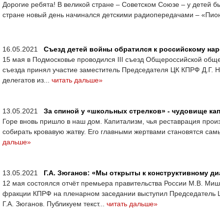
Дорогие ребята! В великой стране – Советском Союзе – у детей б
стране новый день начинался детскими радиопередачами – «Пион
16.05.2021
Съезд детей войны обратился к российскому на
15 мая в Подмосковье проводился III съезд Общероссийской общ
съезда принял участие заместитель Председателя ЦК КПРФ Д.Г. Н
делегатов из...
читать дальше»
13.05.2021
За спиной у «школьных стрелков» - чудовище ка
Горе вновь пришло в наш дом. Капитализм, чья реставрация прои
собирать кровавую жатву. Его главными жертвами становятся са
дальше»
13.05.2021
Г.А. Зюганов: «Мы открыты к конструктивному ди
12 мая состоялся отчёт премьера правительства России М.В. Ми
фракции КПРФ на пленарном заседании выступил Председатель 
Г.А. Зюганов. Публикуем текст...
читать дальше»