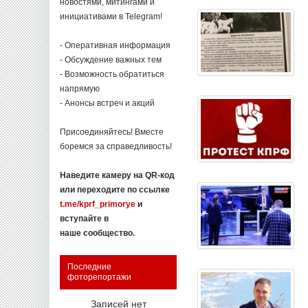
новостями, митингами и
инициативами в Telegram!
- Оперативная информация
- Обсуждение важных тем
- Возможность обратиться
напрямую
- Анонсы встреч и акций
Присоединяйтесь! Вместе
боремся за справедливость!
Наведите камеру на QR-код
или переходите по ссылке
t.me/kprf_primorye
и
вступайте в
наше сообщество.
Последние
фоторепортажи
Записей нет