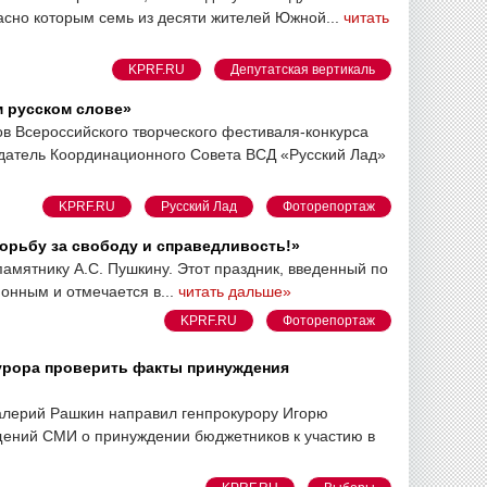
асно которым семь из десяти жителей Южной...
читать
KPRF.RU
Депутатская вертикаль
ем русском слове»
в Всероссийского творческого фестиваля-конкурса
едатель Координационного Совета ВСД «Русский Лад»
KPRF.RU
Русский Лад
Фоторепортаж
борьбу за свободу и справедливость!»
памятнику А.С. Пушкину. Этот праздник, введенный по
онным и отмечается в...
читать дальше»
KPRF.RU
Фоторепортаж
урора проверить факты принуждения
алерий Рашкин направил генпрокурору Игорю
бщений СМИ о принуждении бюджетников к участию в