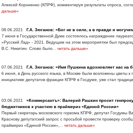
Алексей Корниенко (КПРФ), комментируя результаты опроса, согл
дальше»
08.06.2021
Г.А. Зюганов: «Бог не в силе, а в правде и могуч
7 июня в Государственной Думе состоялось награждение лауреато
«Русский Лад» - 2021. Ведущим на этом мероприятии был предс
В.С. Никитин. Слово было...
читать дальше»
07.06.2021
Г.А. Зюганов: «Имя Пушкина вдохновляет нас на 
6 июня, в День русского языка, в Москве были возложены цветы к 
инициативе депутатов фракции КПРФ в Госдуме, уже стал традици
03.06.2021
«Коммерсантъ»: Валерий Рашкин просит генпрок
бюджетников к участию в праймериз «Единой России»
Первый секретарь московского горкома КПРФ, депутат Госдумы В
Краснову депутатский запрос с просьбой провести проверку соо
праймериз «Единой России»,...
читать дальше»