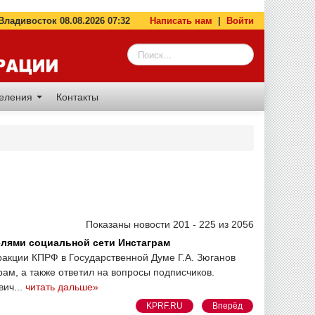
адивосток 08.08.2026 07:32
Написать нам
|
Войти
деления
Контакты
Показаны новости 201 - 225 из 2056
елями социальной сети Инстаграм
ракции КПРФ в Государственной Думе Г.А. Зюганов
ам, а также ответил на вопросы подписчиков.
ич...
читать дальше»
KPRF.RU
Вперёд