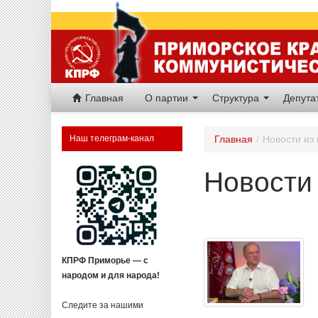
Главная
О партии
Структура
Депут
Наш телеграм-канал
Главная
/
Новости из
Новости 
КПРФ Приморье — с
народом и для народа!
Следите за нашими