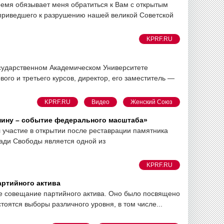
емя обязывает меня обратиться к Вам с открытым
 приведшего к разрушению нашей великой Советской
KPRF.RU
сударственном Академическом Университете
го и третьего курсов, директор, его заместитель —
KPRF.RU
Видео
Женский Союз
нину – событие федерального масштаба»
участие в открытии после реставрации памятника
щади Свободы является одной из
KPRF.RU
артийного актива
е совещание партийного актива. Оно было посвящено
тоятся выборы различного уровня, в том числе...