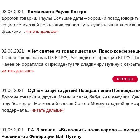
03.06.2021
Команданте Раулю Кастро
Дорогой товарищ Рауль! Большие даты – хороший повод говорить 
социалистической революции озарил путь к уникальным достижени
фашизма...
читать дальше»
02.06.2021
«Нет святее уз товарищества». Пресс-конференци
1 июня Председатель ЦК КПРФ, Руководитель фракции КПРФ в Го
Ранее он обратился к Президенту РФ Владимиру Путину с открыт
читать дальше»
KPRF.RU
01.06.2021
С Днём защиты детей! Поздравление Председател
Дорогие товарищи, друзья! Мамы и папы, бабушки и дедушки! Де
году благодаря Московской сессии Совета Международной демок
поддержала...
читать дальше»
01.06.2021
Г.А. Зюганов: «Выполнить волю народа — сменит
Российской Федерации В.В. Путину