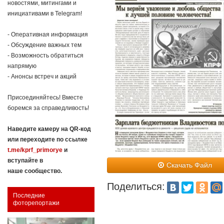
новостями, митингами и
инициативами в Telegram!
- Оперативная информация
- Обсуждение важных тем
- Возможность обратиться
напрямую
- Анонсы встреч и акций
Присоединяйтесь! Вместе
боремся за справедливость!
Наведите камеру на QR-код
или переходите по ссылке
t.me/kprf_primorye
и
вступайте в
Скачать Файл
наше сообщество.
Поделиться:
Последние
фоторепортажи