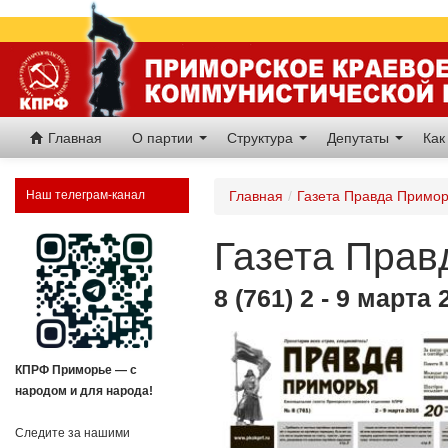
Главная
О партии
Структура
Депутаты
Как
Наш телеграм-канал
Главная
/
Газета Правда Примо
Газета Прав
8 (761) 2 - 9 марта 
КПРФ Приморье — с
народом и для народа!
Следите за нашими