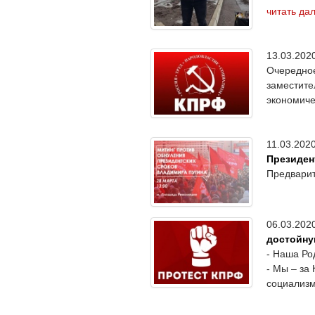
читать да
13.03.20
Очередное
заместит
экономиче
11.03.20
Президен
Предварит
06.03.20
достойну
- Наша Ро
- Мы – за
социализм!