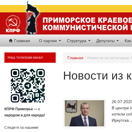
Главная
О партии
Структура
Депутаты
Как
Наш телеграм-канал
Главная
/
Новости из категории 
Новости из к
26.07.20
В центре 
КПРФ Приморье — с
хотели со
народом и для народа!
Иркутска..
Следите за нашими