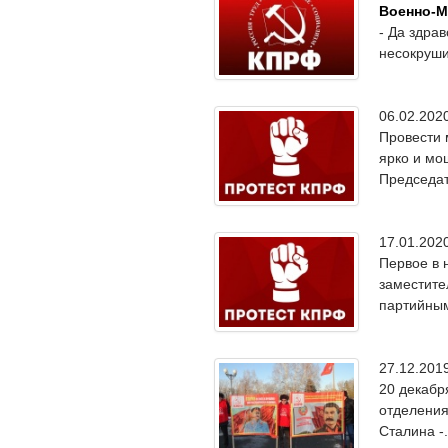
Военно-М
- Да здра
несокруши
06.02.20
Провести 
ярко и мо
Председат
17.01.20
Первое в 
заместите
партийны
27.12.20
20 декабр
отделения
Сталина -.