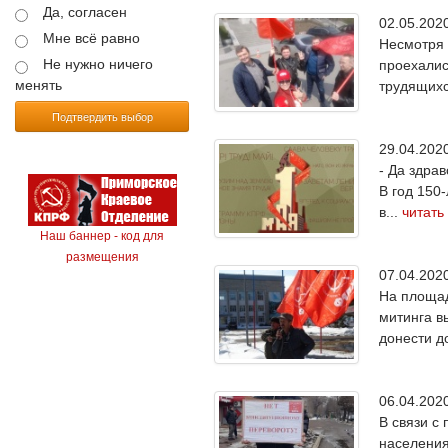
Да, согласен
02.05.20
Мне всё равно
Несмотря 
Не нужно ничего
проехалис
менять
трудящихс
Подтвердить выбор
29.04.20
- Да здра
В год 150
в...
читать
Наш баннер - код для
размещения
07.04.20
На площад
митинга в
донести д
06.04.20
В связи с
населения