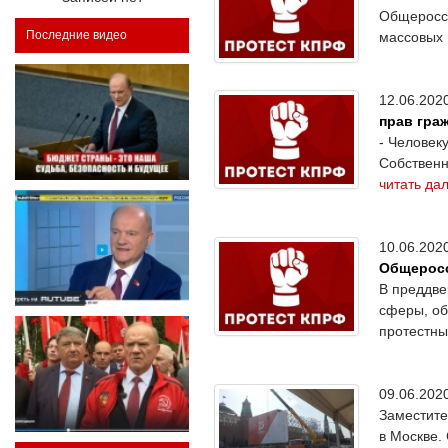
Общеросси
Последние видео
массовых 
12.06.20
прав граж
- Человек
Собственн
читать да
10.06.20
Общеросс
В преддве
сферы, об
протестны
09.06.20
Заместите
в Москве.