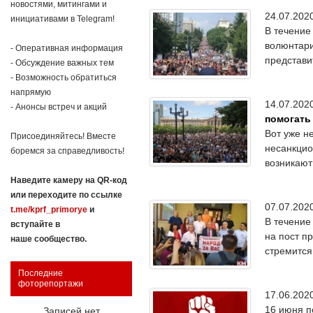
новостями, митингами и
24.07.20
инициативами в Telegram!
В течение
волюнтари
- Оперативная информация
представи
- Обсуждение важных тем
- Возможность обратиться
напрямую
14.07.20
- Анонсы встреч и акций
помогать
Вот уже н
Присоединяйтесь! Вместе
несанкцио
боремся за справедливость!
возникают
Наведите камеру на QR-код
или переходите по ссылке
07.07.20
t.me/kprf_primorye
и
В течение
вступайте в
на пост п
наше сообщество.
стремится 
Последние
фоторепортажи
17.06.20
16 июня п
Записей нет