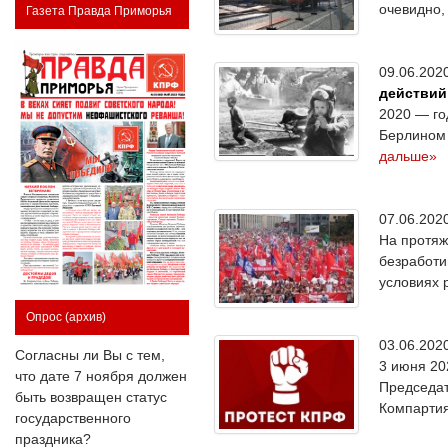
очевидно,
Газета Правда Приморья
09.06.20
действий
2020 — го
Берлином 
дальше»
07.06.20
На протяж
безработи
условиях 
Опрос
(архив)
03.06.20
Согласны ли Вы с тем,
3 июня 20
что дате 7 ноября должен
Председат
быть возвращен статус
Компартия
государственного
праздника?