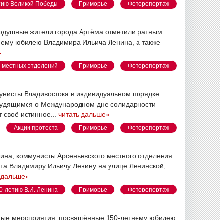
тию Великой Победы
Приморье
Фоторепортаж
одушные жители города Артёма отметили ратным
тнему юбилею Владимира Ильича Ленина, а также
»
 местных отделений
Приморье
Фоторепортаж
унисты Владивостока в индивидуальном порядке
трудящимся о Международном дне солидарности
 своё истинное...
читать дальше»
Акции протеста
Приморье
Фоторепортаж
нина, коммунисты Арсеньевского местного отделения
та Владимиру Ильичу Ленину на улице Ленинской,
 дальше»
0-летию В.И. Ленина
Приморье
Фоторепортаж
ичные мероприятия, посвящённые 150-летнему юбилею