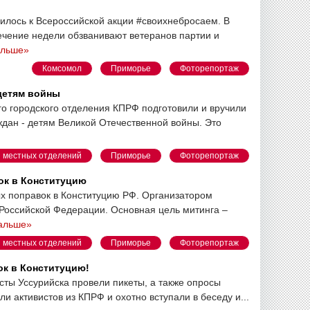
лось к Всероссийской акции #своихнебросаем. В
течение недели обзванивают ветеранов партии и
альше»
Комсомол
Приморье
Фоторепортаж
детям войны
го городского отделения КПРФ подготовили и вручили
дан - детям Великой Отечественной войны. Это
 местных отделений
Приморье
Фоторепортаж
ок в Конституцию
х поправок в Конституцию РФ. Организатором
Российской Федерации. Основная цель митинга –
дальше»
 местных отделений
Приморье
Фоторепортаж
ок в Конституцию!
ты Уссурийска провели пикеты, а также опросы
и активистов из КПРФ и охотно вступали в беседу и...