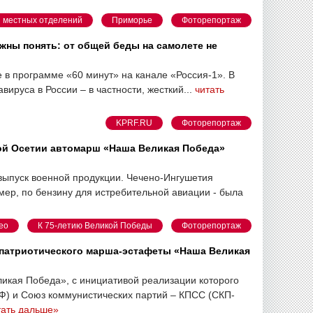
 местных отделений
Приморье
Фоторепортаж
ны понять: от общей беды на самолете не
в программе «60 минут» на канале «Россия-1». В
ируса в России – в частности, жесткий...
читать
KPRF.RU
Фоторепортаж
ной Осетии автомарш «Наша Великая Победа»
выпуск военной продукции. Чечено-Ингушетия
ер, по бензину для истребительной авиации - была
ео
К 75-летию Великой Победы
Фоторепортаж
-патриотического марша-эстафеты «Наша Великая
икая Победа», с инициативой реализации которого
Ф) и Союз коммунистических партий – КПСС (СКП-
тать дальше»