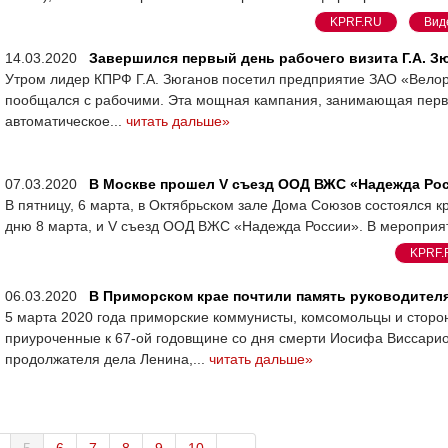
KPRF.RU
Вид
14.03.2020
Завершился первый день рабочего визита Г.А. З
Утром лидер КПРФ Г.А. Зюганов посетил предприятие ЗАО «Велор»
пообщался с рабочими. Эта мощная кампания, занимающая первое
автоматическое...
читать дальше»
07.03.2020
В Москве прошел V съезд ООД ВЖС «Надежда Ро
В пятницу, 6 марта, в Октябрьском зале Дома Союзов состоялся
дню 8 марта, и V съезд ООД ВЖС «Надежда России». В мероприят
KPRF.
06.03.2020
В Приморском крае почтили память руководител
5 марта 2020 года приморские коммунисты, комсомольцы и стор
приуроченные к 67-ой годовщине со дня смерти Иосифа Виссарио
продолжателя дела Ленина,...
читать дальше»