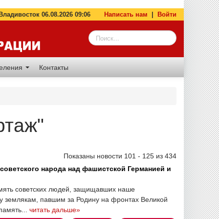
адивосток 06.08.2026 09:06
Написать нам
|
Войти
деления
Контакты
ртаж"
Показаны новости 101 - 125 из 434
советского народа над фашистской Германией и
мять советских людей, защищавших наше
ку землякам, павшим за Родину на фронтах Великой
память...
читать дальше»