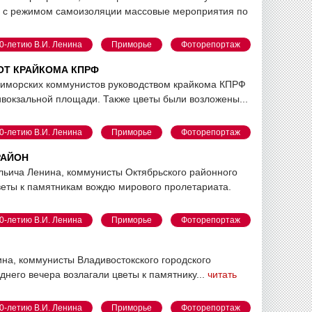
и с режимом самоизоляции массовые мероприятия по
0-летию В.И. Ленина
Приморье
Фоторепортаж
 ОТ КРАЙКОМА КПРФ
приморских коммунистов руководством крайкома КПРФ
вокзальной площади. Также цветы были возложены...
0-летию В.И. Ленина
Приморье
Фоторепортаж
РАЙОН
льича Ленина, коммунисты Октябрьского районного
еты к памятникам вождю мирового пролетариата.
0-летию В.И. Ленина
Приморье
Фоторепортаж
нина, коммунисты Владивостокского городского
него вечера возлагали цветы к памятнику...
читать
0-летию В.И. Ленина
Приморье
Фоторепортаж