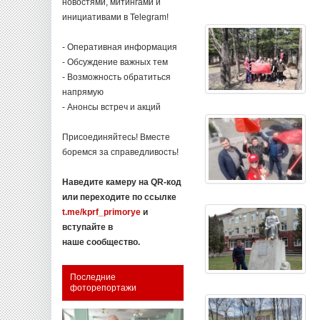
новостями, митингами и
инициативами в Telegram!
- Оперативная информация
- Обсуждение важных тем
- Возможность обратиться
напрямую
- Анонсы встреч и акций
Присоединяйтесь! Вместе
боремся за справедливость!
Наведите камеру на QR-код
или переходите по ссылке
t.me/kprf_primorye
и
вступайте в
наше сообщество.
Последние
фоторепортажи