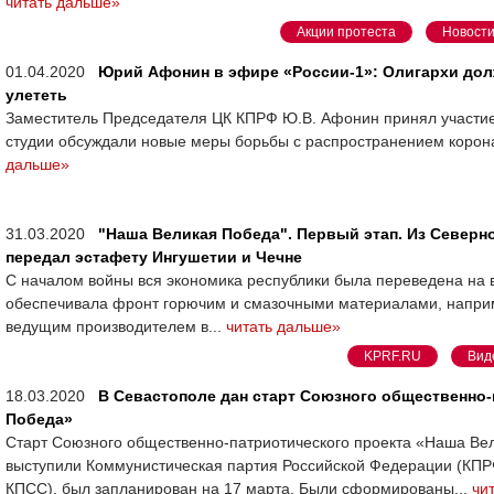
читать дальше»
Акции протеста
Новости
01.04.2020
Юрий Афонин в эфире «России-1»: Олигархи долж
улететь
Заместитель Председателя ЦК КПРФ Ю.В. Афонин принял участие 
студии обсуждали новые меры борьбы с распространением коронав
дальше»
31.03.2020
"Наша Великая Победа". Первый этап. Из Север
передал эстафету Ингушетии и Чечне
С началом войны вся экономика республики была переведена на 
обеспечивала фронт горючим и смазочными материалами, наприм
ведущим производителем в...
читать дальше»
KPRF.RU
Вид
18.03.2020
В Севастополе дан старт Союзного общественно
Победа»
Старт Союзного общественно-патриотического проекта «Наша Вел
выступили Коммунистическая партия Российской Федерации (КПР
КПСС), был запланирован на 17 марта. Были сформированы...
чи