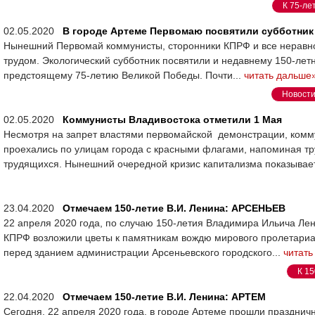
К 75-ле
02.05.2020
В городе Артеме Первомаю посвятили субботник
Нынешний Первомай коммунисты, сторонники КПРФ и все неравн
трудом. Экологический субботник посвятили и недавнему 150-ле
предстоящему 75-летию Великой Победы. Почти...
читать дальше
Новости
02.05.2020
Коммунисты Владивостока отметили 1 Мая
Несмотря на запрет властями первомайской демонстрации, комм
проехались по улицам города с красными флагами, напоминая 
трудящихся. Нынешний очередной кризис капитализма показывает
23.04.2020
Отмечаем 150-летие В.И. Ленина: АРСЕНЬЕВ
22 апреля 2020 года, по случаю 150-летия Владимира Ильича Ле
КПРФ возложили цветы к памятникам вождю мирового пролетариа
перед зданием администрации Арсеньевского городского...
читать
К 15
22.04.2020
Отмечаем 150-летие В.И. Ленина: АРТЕМ
Сегодня, 22 апреля 2020 года, в городе Артеме прошли праздн