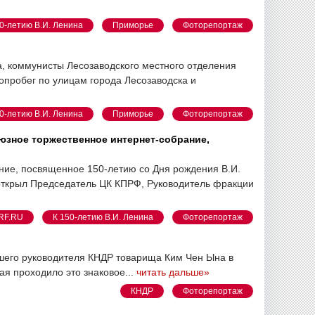
0-летию В.И. Ленина
Приморье
Фоторепортаж
а, коммунисты Лесозаводского местного отделения
опробег по улицам города Лесозаводска и
0-летию В.И. Ленина
Приморье
Фоторепортаж
юзное торжественное интернет-собрание,
ние, посвященное 150-летию со Дня рождения В.И.
открыл Председатель ЦК КПРФ, Руководитель фракции
RF.RU
К 150-летию В.И. Ленина
Фоторепортаж
ысшего руководителя КНДР товарища Ким Чен Ына в
ая проходило это знаковое...
читать дальше»
КНДР
Фоторепортаж