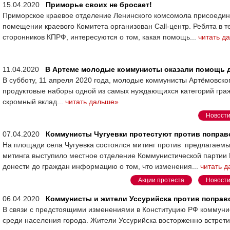
15.04.2020
Приморье своих не бросает!
Приморское краевое отделение Ленинского комсомола присоедини
помещении краевого Комитета организован Call-центр. Ребята в 
сторонников КПРФ, интересуются о том, какая помощь...
читать д
11.04.2020
В Артеме молодые коммунисты оказали помощь 
В субботу, 11 апреля 2020 года, молодые коммунисты Артёмовско
продуктовые наборы одной из самых нуждающихся категорий граж
скромный вклад...
читать дальше»
Новости
07.04.2020
Коммунисты Чугуевки протестуют против поправ
На площади села Чугуевка состоялся митинг против предлагаемы
митинга выступило местное отделение Коммунистической партии 
донести до граждан информацию о том, что изменения...
читать 
Акции протеста
Новости
06.04.2020
Коммунисты и жители Уссурийска против поправ
В связи с предстоящими изменениями в Конституцию РФ коммунис
среди населения города. Жители Уссурийска восторженно встретил