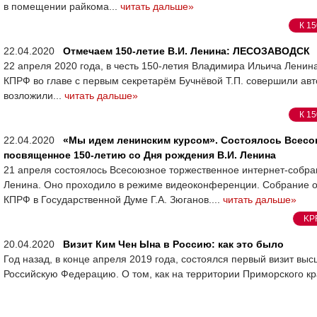
в помещении райкома...
читать дальше»
К 15
22.04.2020
Отмечаем 150-летие В.И. Ленина: ЛЕСОЗАВОДСК
22 апреля 2020 года, в честь 150-летия Владимира Ильича Ленин
КПРФ во главе с первым секретарём Бучнёвой Т.П. совершили авт
возложили...
читать дальше»
К 15
22.04.2020
«Мы идем ленинским курсом». Состоялось Всесо
посвященное 150-летию со Дня рождения В.И. Ленина
21 апреля состоялось Всесоюзное торжественное интернет-собра
Ленина. Оно проходило в режиме видеоконференции. Собрание 
КПРФ в Государственной Думе Г.А. Зюганов....
читать дальше»
KP
20.04.2020
Визит Ким Чен Ына в Россию: как это было
Год назад, в конце апреля 2019 года, состоялся первый визит в
Российскую Федерацию. О том, как на территории Приморского кр