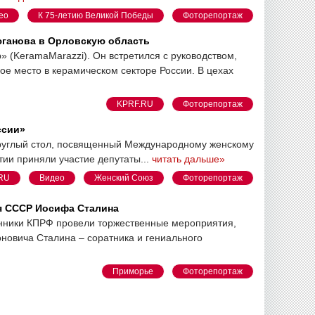
ео
К 75-летию Великой Победы
Фоторепортаж
юганова в Орловскую область
 (KeramaMarazzi). Он встретился с руководством,
 место в керамическом секторе России. В цехах
KPRF.RU
Фоторепортаж
ссии»
 круглый стол, посвященный Международному женскому
ии приняли участие депутаты...
читать дальше»
RU
Видео
Женский Союз
Фоторепортаж
я СССР Иосифа Сталина
онники КПРФ провели торжественные мероприятия,
новича Сталина – соратника и гениального
Приморье
Фоторепортаж