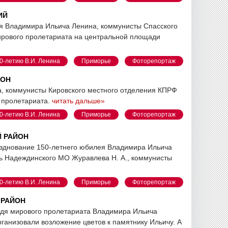
ИЙ
тия Владимира Ильича Ленина, коммунисты Спасского
ирового пролетариата на центральной площади
0-летию В.И. Ленина
Приморье
Фоторепортаж
ЙОН
а, коммунисты Кировского местного отделения КПРФ
 пролетариата.
читать дальше»
0-летию В.И. Ленина
Приморье
Фоторепортаж
Й РАЙОН
азднование 150-летнего юбилея Владимира Ильича
рь Надеждинского МО Журавлева Н. А., коммунисты
0-летию В.И. Ленина
Приморье
Фоторепортаж
Й РАЙОН
ождя мирового пролетариата Владимира Ильича
ганизовали возложение цветов к памятнику Ильичу. А