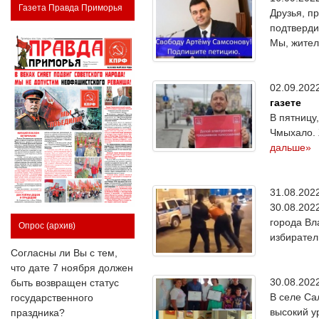
Газета Правда Приморья
Друзья, п
подтверди
Мы, жител
02.09.20
газете
В пятницу
Чмыхало. 
дальше»
31.08.20
30.08.202
города Вл
Опрос
(архив)
избирател
Согласны ли Вы с тем,
что дате 7 ноября должен
30.08.20
быть возвращен статус
В селе Са
государственного
высокий у
праздника?