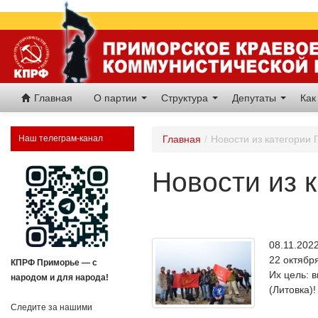
Главная
О партии
Структура
Депутаты
Как
Наш телеграм-канал
Главная
/
Новости из категории
Новости из 
08.11.20
22 октябр
КПРФ Приморье — с
Их цель: 
народом и для народа!
(Литовка)
Следите за нашими