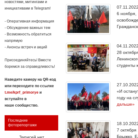
новостями, митингами и
07.11.20
инициативами в Telegram!
6 ноября,
освобожде
- Оперативная информация
Гражданск
- Обсуждение важных тем
- Возможность обратиться
напрямую
04.11.20
- Анонсы встреч и акций
28 октябр
Ленинског
Присоединяйтесь! Вместе
студенты 
боремся за справедливость!
Наведите камеру на QR-код
27.10.20
или переходите по ссылке
«И остану
t.me/kprf_primorye
и
году на с
вступайте в
дальше»
наше сообщество.
Последние
18.10.20
фоторепортажи
7 октября
Брыжко, Е
Записей нет