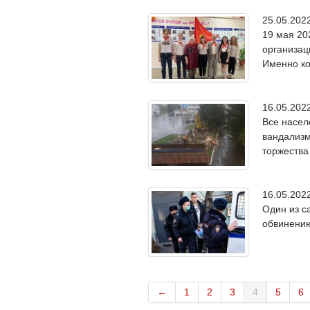
25.05.20
19 мая 20
организац
Именно ко
16.05.20
Все насел
вандализм
торжества
16.05.20
Один из с
обвинению
←
1
2
3
4
5
6