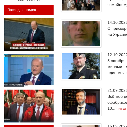
семейному
Последние видео
14.10.20
С прискор
на Украин
12.10.20
5 октября
минами - 
единомышл
21.09.20
Всё моё д
сфабриков
10...
чита
16.09.20