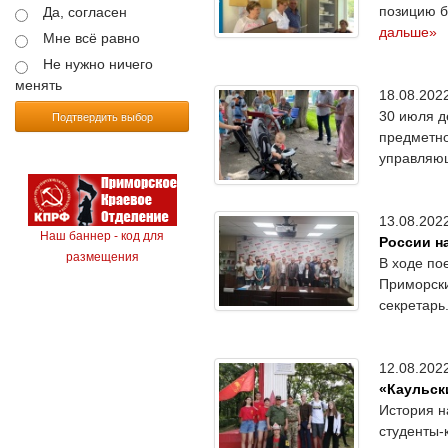
позицию б
Да, согласен
дальше»
Мне всё равно
Не нужно ничего
менять
18.08.20
30 июля д
Подтвердить выбор
предметно
управляю
13.08.20
Наш баннер - код для
России н
размещения
В ходе по
Приморски
секретарь.
12.08.20
«Каульск
История н
студенты-